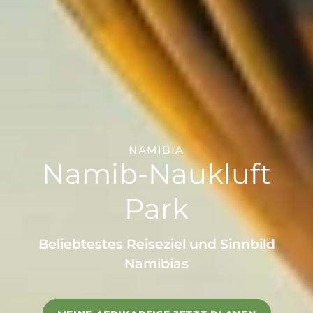
NAMIBIA
Namib-Naukluft
Park
Beliebtestes Reiseziel und Sinnbild
Namibias