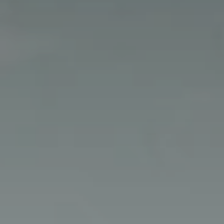
BLOG
Über Uns
Über Rhino Africa
MIT UNS REISEN
Unser Team
Warum Sie mit uns buchen sollten
Deutsch
(
USD-$
)
Auszeichnungen
Individualreisen in Afrika
Gebührenfrei: 888 2156 556
Kundenfeedback
Rhino Africa Reisesicherheit
Gutes Tun
Unsere 100% erstattungsfähige Anzahlung
Nachhaltiger Tourismus
Reiseversicherung
Datenschutzrichtlinie
Preisgarantie
Jobs