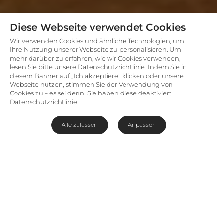
Diese Webseite verwendet Cookies
Wir verwenden Cookies und ähnliche Technologien, um
Ihre Nutzung unserer Webseite zu personalisieren. Um
mehr darüber zu erfahren, wie wir Cookies verwenden,
lesen Sie bitte unsere Datenschutzrichtlinie. Indem Sie in
diesem Banner auf „Ich akzeptiere" klicken oder unsere
Webseite nutzen, stimmen Sie der Verwendung von
Cookies zu – es sei denn, Sie haben diese deaktiviert.
Datenschutzrichtlinie
Alle zulassen
Anpassen
Kein anderes Landschaftsbild definiert Namibia
so sehr wie die riesigen, roten Sanddünen der
Sossusvlei, Teil des
Namib-Naukluft Parks
südlich von Walvis Bay und einer der