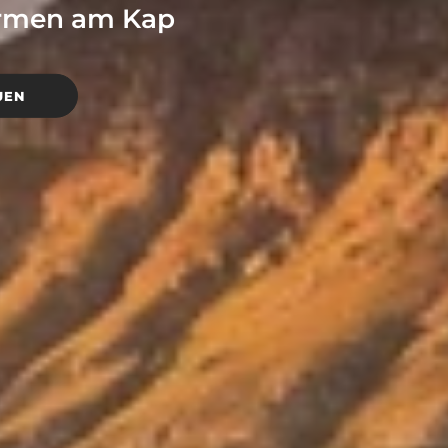
armen am Kap
UEN