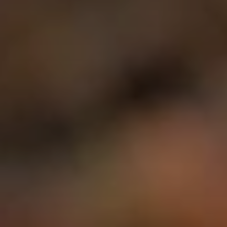
BLOG
Über Uns
Über Rhino Africa
MIT UNS REISEN
Unser Team
Warum Sie mit uns buchen sollten
Deutsch
(
USD-$
)
Auszeichnungen
Individualreisen in Afrika
Gebührenfrei: 888 2156 556
Kundenfeedback
Rhino Africa Reisesicherheit
Gutes Tun
Unsere 100% erstattungsfähige Anzahlung
Nachhaltiger Tourismus
Reiseversicherung
Datenschutzrichtlinie
Preisgarantie
Jobs