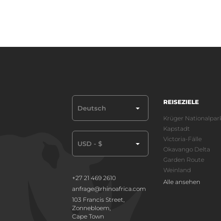
REISEZIELE
Deutsch
Krüger Nationalpar
Kapstadt
Victoria-Fälle
USD - $
Okavango Delta
Garden Route
Weinland
+27 21 469 2610
Alle ansehen
anfrage@rhinoafrica.com
103 Francis Street,
Zonnebloem,
Cape Town