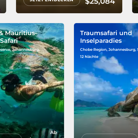
$25,084
& Mauritius-
Traumsafari und
Safari
Inselparadies
serve, Johannesburg,
Chobe Region, Johannesburg, 
12 Nächte
Ab