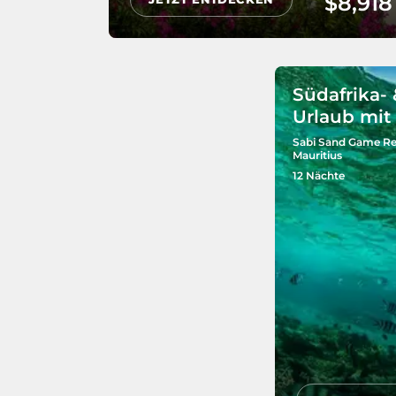
$8,918
Südafrika- 
Urlaub mit 
Sabi Sand Game Re
Mauritius
12 Nächte