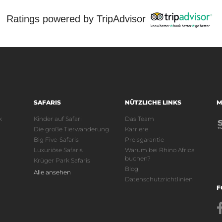
Ratings powered by TripAdvisor
SAFARIS
NÜTZLICHE LINKS
M
k
Kinder auf Safari
Das Team
Die große Tierwanderung
Karriere
Big Five-Safaris
Preisgarantie
Luxuriöse Safaris
Warum bei Rhino Africa
buchen?
Krüger Park Safaris
Blog
Alle ansehen
Datenschutzrichtlinien
F