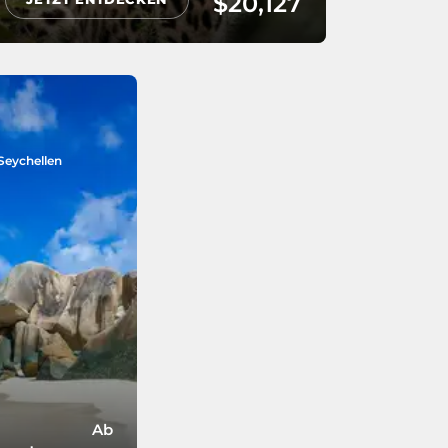
$20,127
Seychellen
Ab