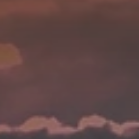
BLOG
Über Uns
Über Rhino Africa
MIT UNS REISEN
Unser Team
Warum Sie mit uns buchen sollten
Deutsch
(
USD-$
)
Auszeichnungen
Individualreisen in Afrika
Gebührenfrei: 888 2156 556
Kundenfeedback
Rhino Africa Reisesicherheit
Gutes Tun
Unsere 100% erstattungsfähige Anzahlung
Nachhaltiger Tourismus
Reiseversicherung
Datenschutzrichtlinie
Preisgarantie
Jobs