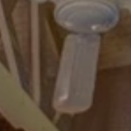
BLOG
Über Uns
Über Rhino Africa
MIT UNS REISEN
Unser Team
Warum Sie mit uns buchen sollten
Deutsch
(
USD-$
)
Auszeichnungen
Individualreisen in Afrika
Gebührenfrei: 888 2156 556
Kundenfeedback
Rhino Africa Reisesicherheit
Gutes Tun
Unsere 100% erstattungsfähige Anzahlung
Nachhaltiger Tourismus
Reiseversicherung
Datenschutzrichtlinie
Preisgarantie
Jobs