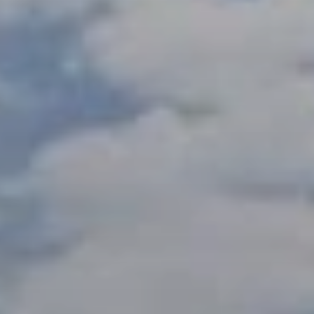
BLOG
Über Uns
Über Rhino Africa
MIT UNS REISEN
Unser Team
Warum Sie mit uns buchen sollten
Deutsch
(
USD-$
)
Auszeichnungen
Individualreisen in Afrika
Gebührenfrei: 888 2156 556
Kundenfeedback
Rhino Africa Reisesicherheit
Gutes Tun
Unsere 100% erstattungsfähige Anzahlung
Nachhaltiger Tourismus
Reiseversicherung
Datenschutzrichtlinie
Preisgarantie
Jobs