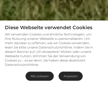
Diese Webseite verwendet Cookies
Wir verwenden Cookies und ähnliche Technologien, um
Ihre Nutzung unserer Webseite zu personalisieren. Um
mehr darüber zu erfahren, wie wir Cookies verwenden,
lesen Sie bitte unsere Datenschutzrichtlinie. Indem Sie in
diesem Banner auf „Ich akzeptiere" klicken oder unsere
Webseite nutzen, stimmen Sie der Verwendung von
Cookies zu – es sei denn, Sie haben diese deaktiviert.
Datenschutzrichtlinie
Alle zulassen
Anpassen
Exklusive Camping-Erfahrung
Haben Sie schon immer davon geträumt, das