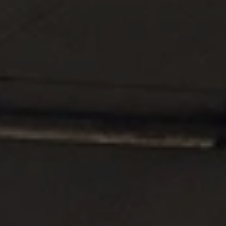
BLOG
Über Uns
Über Rhino Africa
MIT UNS REISEN
Unser Team
Warum Sie mit uns buchen sollten
Deutsch
(
USD-$
)
Auszeichnungen
Individualreisen in Afrika
Gebührenfrei: 888 2156 556
Kundenfeedback
Rhino Africa Reisesicherheit
Gutes Tun
Unsere 100% erstattungsfähige Anzahlung
Nachhaltiger Tourismus
Reiseversicherung
Datenschutzrichtlinie
Preisgarantie
Jobs