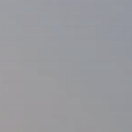
BLOG
Über Uns
Über Rhino Africa
MIT UNS REISEN
Unser Team
Warum Sie mit uns buchen sollten
Deutsch
(
USD-$
)
Auszeichnungen
Individualreisen in Afrika
Gebührenfrei: 888 2156 556
Kundenfeedback
Rhino Africa Reisesicherheit
Gutes Tun
Unsere 100% erstattungsfähige Anzahlung
Nachhaltiger Tourismus
Reiseversicherung
Datenschutzrichtlinie
Preisgarantie
Jobs