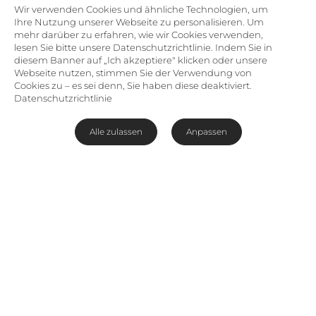
Wir verwenden Cookies und ähnliche Technologien, um
Ihre Nutzung unserer Webseite zu personalisieren. Um
mehr darüber zu erfahren, wie wir Cookies verwenden,
lesen Sie bitte unsere Datenschutzrichtlinie. Indem Sie in
diesem Banner auf „Ich akzeptiere" klicken oder unsere
Webseite nutzen, stimmen Sie der Verwendung von
Cookies zu – es sei denn, Sie haben diese deaktiviert.
Datenschutzrichtlinie
Alle zulassen
Anpassen
Strandromantik und dezenter
Luxus am Indischen Ozean
Den azurblauen Indischen Ozean überblickend,
empfängt Sie das
Massinga Beach Resort
oberhalb eines endlosen, weißen Sandstrands in
der Inhambane Provinz in Mosambik. Weitab
vom Trubel des Alltags kommen hier