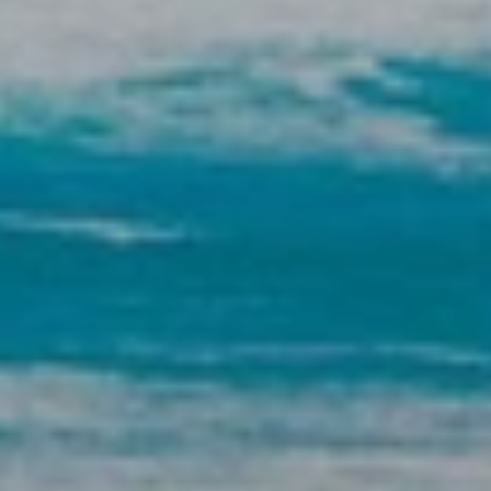
BLOG
Über Uns
Über Rhino Africa
MIT UNS REISEN
Unser Team
Warum Sie mit uns buchen sollten
Deutsch
(
USD-$
)
Auszeichnungen
Individualreisen in Afrika
Gebührenfrei: 888 2156 556
Kundenfeedback
Rhino Africa Reisesicherheit
Gutes Tun
Unsere 100% erstattungsfähige Anzahlung
Nachhaltiger Tourismus
Reiseversicherung
Datenschutzrichtlinie
Preisgarantie
Jobs