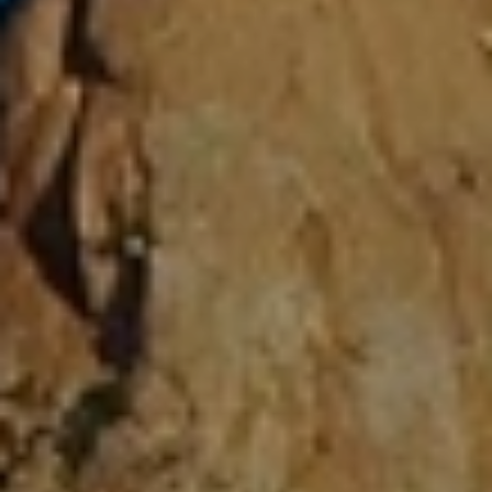
BLOG
Über Uns
Über Rhino Africa
MIT UNS REISEN
Unser Team
Warum Sie mit uns buchen sollten
Deutsch
(
USD-$
)
Auszeichnungen
Individualreisen in Afrika
Gebührenfrei: 888 2156 556
Kundenfeedback
Rhino Africa Reisesicherheit
Gutes Tun
Unsere 100% erstattungsfähige Anzahlung
Nachhaltiger Tourismus
Reiseversicherung
Datenschutzrichtlinie
Preisgarantie
Jobs