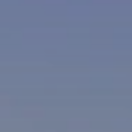
BLOG
Über Uns
Über Rhino Africa
MIT UNS REISEN
Unser Team
Warum Sie mit uns buchen sollten
Deutsch
(
USD-$
)
Auszeichnungen
Individualreisen in Afrika
Gebührenfrei: 888 2156 556
Kundenfeedback
Rhino Africa Reisesicherheit
Gutes Tun
Unsere 100% erstattungsfähige Anzahlung
Nachhaltiger Tourismus
Reiseversicherung
Datenschutzrichtlinie
Preisgarantie
Jobs