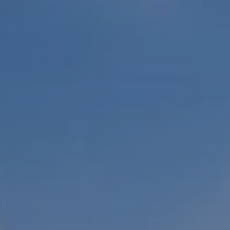
BLOG
Über Uns
Über Rhino Africa
MIT UNS REISEN
Unser Team
Warum Sie mit uns buchen sollten
Deutsch
(
USD-$
)
Auszeichnungen
Individualreisen in Afrika
Gebührenfrei: 888 2156 556
Kundenfeedback
Rhino Africa Reisesicherheit
Gutes Tun
Unsere 100% erstattungsfähige Anzahlung
Nachhaltiger Tourismus
Reiseversicherung
Datenschutzrichtlinie
Preisgarantie
Jobs