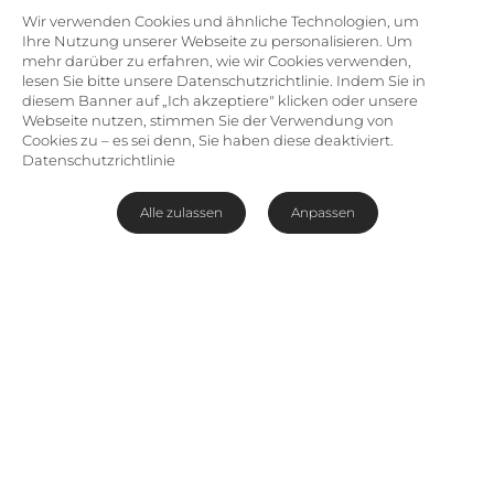
Wir verwenden Cookies und ähnliche Technologien, um
Ihre Nutzung unserer Webseite zu personalisieren. Um
mehr darüber zu erfahren, wie wir Cookies verwenden,
lesen Sie bitte unsere Datenschutzrichtlinie. Indem Sie in
diesem Banner auf „Ich akzeptiere" klicken oder unsere
Webseite nutzen, stimmen Sie der Verwendung von
Cookies zu – es sei denn, Sie haben diese deaktiviert.
Datenschutzrichtlinie
Alle zulassen
Anpassen
Edles Hotel im Herzen von
Sandton
Hier fühlen Sie sich vom ersten Moment an wohl:
Das moderne
Garden Court Sandton City
begrüßt seine Gäste im Herzen von Sandton und
nur rund eine halbe Autostunde vom O.R.