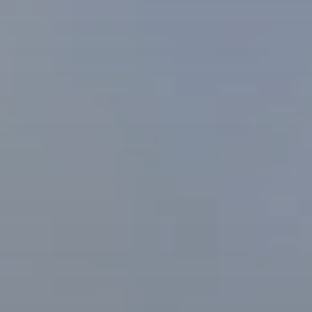
BLOG
Über Uns
Über Rhino Africa
MIT UNS REISEN
Unser Team
Warum Sie mit uns buchen sollten
Deutsch
(
USD-$
)
Auszeichnungen
Individualreisen in Afrika
Gebührenfrei: 888 2156 556
Kundenfeedback
Rhino Africa Reisesicherheit
Gutes Tun
Unsere 100% erstattungsfähige Anzahlung
Nachhaltiger Tourismus
Reiseversicherung
Datenschutzrichtlinie
Preisgarantie
Jobs