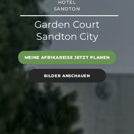
HOTEL
SANDTON
Garden Court
Sandton City
MEINE AFRIKAREISE JETZT PLANEN
BILDER ANSCHAUEN