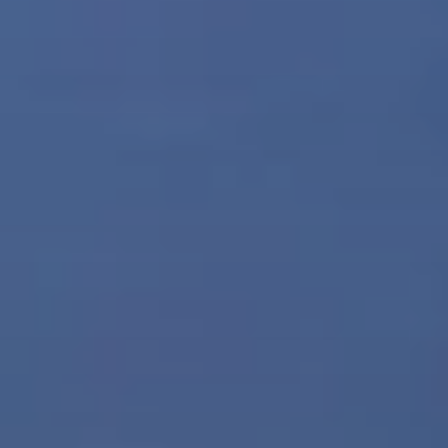
BLOG
Über Uns
Über Rhino Africa
MIT UNS REISEN
Unser Team
Warum Sie mit uns buchen sollten
Deutsch
(
USD-$
)
Auszeichnungen
Individualreisen in Afrika
Gebührenfrei: 888 2156 556
Kundenfeedback
Rhino Africa Reisesicherheit
Gutes Tun
Unsere 100% erstattungsfähige Anzahlung
Nachhaltiger Tourismus
Reiseversicherung
Datenschutzrichtlinie
Preisgarantie
Jobs