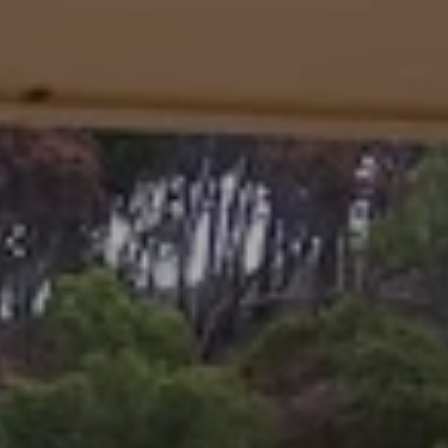
BLOG
Über Uns
Über Rhino Africa
MIT UNS REISEN
Unser Team
Warum Sie mit uns buchen sollten
Deutsch
(
USD-$
)
Auszeichnungen
Individualreisen in Afrika
Gebührenfrei: 888 2156 556
Kundenfeedback
Rhino Africa Reisesicherheit
Gutes Tun
Unsere 100% erstattungsfähige Anzahlung
Nachhaltiger Tourismus
Reiseversicherung
Datenschutzrichtlinie
Preisgarantie
Jobs