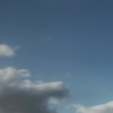
BLOG
Über Uns
Über Rhino Africa
MIT UNS REISEN
Unser Team
Warum Sie mit uns buchen sollten
Deutsch
(
USD-$
)
Auszeichnungen
Individualreisen in Afrika
Gebührenfrei: 888 2156 556
Kundenfeedback
Rhino Africa Reisesicherheit
Gutes Tun
Unsere 100% erstattungsfähige Anzahlung
Nachhaltiger Tourismus
Reiseversicherung
Datenschutzrichtlinie
Preisgarantie
Jobs