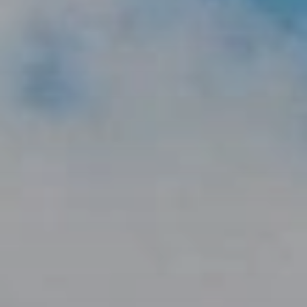
BLOG
Über Uns
Über Rhino Africa
MIT UNS REISEN
Unser Team
Warum Sie mit uns buchen sollten
Deutsch
(
USD-$
)
Auszeichnungen
Individualreisen in Afrika
Gebührenfrei: 888 2156 556
Kundenfeedback
Rhino Africa Reisesicherheit
Gutes Tun
Unsere 100% erstattungsfähige Anzahlung
Nachhaltiger Tourismus
Reiseversicherung
Datenschutzrichtlinie
Preisgarantie
Jobs