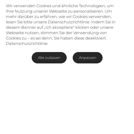
Wir verwenden Cookies und ähnliche Technologien, um
Ihre Nutzung unserer Webseite zu personalisieren. Um
mehr darüber zu erfahren, wie wir Cookies verwenden,
lesen Sie bitte unsere Datenschutzrichtlinie. Indem Sie in
diesem Banner auf „Ich akzeptiere" klicken oder unsere
Webseite nutzen, stimmen Sie der Verwendung von
Cookies zu – es sei denn, Sie haben diese deaktiviert.
Datenschutzrichtlinie
Alle zulassen
Anpassen
Exklusives Boutique-Hotel auf
Mauritius
An der Nordküste von
Mauritius
gelegen, gilt das
Paradise Cove Boutique Hotel
als exklusive
Adresse für Urlaubserlebnisse der Luxusklasse.
Ob romantische
Flitterwochen
oder Urlaub