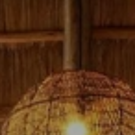
BLOG
Über Uns
Über Rhino Africa
MIT UNS REISEN
Unser Team
Warum Sie mit uns buchen sollten
Deutsch
(
USD-$
)
Auszeichnungen
Individualreisen in Afrika
Gebührenfrei: 888 2156 556
Kundenfeedback
Rhino Africa Reisesicherheit
Gutes Tun
Unsere 100% erstattungsfähige Anzahlung
Nachhaltiger Tourismus
Reiseversicherung
Datenschutzrichtlinie
Preisgarantie
Jobs