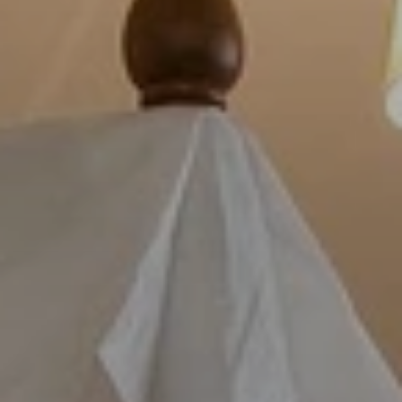
BLOG
Über Uns
Über Rhino Africa
MIT UNS REISEN
Unser Team
Warum Sie mit uns buchen sollten
Deutsch
(
USD-$
)
Auszeichnungen
Individualreisen in Afrika
Gebührenfrei: 888 2156 556
Kundenfeedback
Rhino Africa Reisesicherheit
Gutes Tun
Unsere 100% erstattungsfähige Anzahlung
Nachhaltiger Tourismus
Reiseversicherung
Datenschutzrichtlinie
Preisgarantie
Jobs