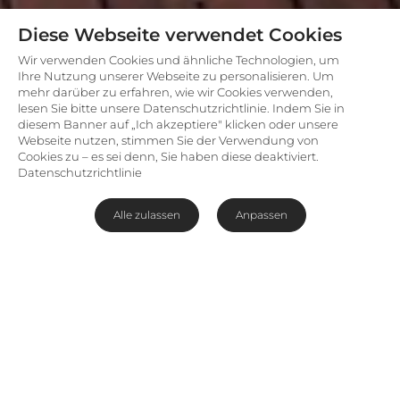
Diese Webseite verwendet Cookies
Wir verwenden Cookies und ähnliche Technologien, um
Ihre Nutzung unserer Webseite zu personalisieren. Um
mehr darüber zu erfahren, wie wir Cookies verwenden,
lesen Sie bitte unsere Datenschutzrichtlinie. Indem Sie in
diesem Banner auf „Ich akzeptiere" klicken oder unsere
Webseite nutzen, stimmen Sie der Verwendung von
Cookies zu – es sei denn, Sie haben diese deaktiviert.
Datenschutzrichtlinie
Alle zulassen
Anpassen
In den Baumkronen Madikwes
Die
Jaci’s Tree Lodge
lädt, wie der Name bereits
verraten mag, zu einem ganz besonderen Safari-
Erlebnis ein. Im berühmten Madikwe
Wildreservat gelegen, wurde diese luxuriöse