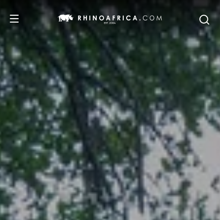
REISEZIELE
REISEIDEEN
SAFARI-ERLEBNISSE
UNSERE EMPFEHLUNGEN