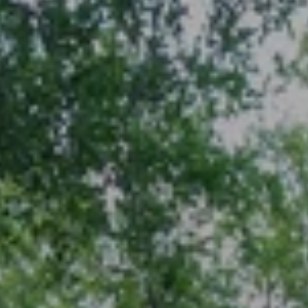
BLOG
Über Uns
Über Rhino Africa
MIT UNS REISEN
Unser Team
Warum Sie mit uns buchen sollten
Deutsch
(
USD-$
)
Auszeichnungen
Individualreisen in Afrika
Gebührenfrei: 888 2156 556
Kundenfeedback
Rhino Africa Reisesicherheit
Gutes Tun
Unsere 100% erstattungsfähige Anzahlung
Nachhaltiger Tourismus
Reiseversicherung
Datenschutzrichtlinie
Preisgarantie
Jobs