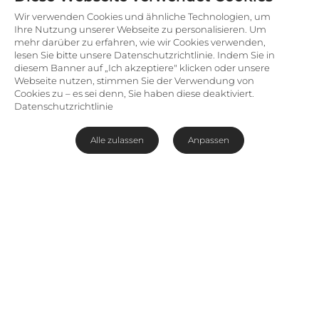
Wir verwenden Cookies und ähnliche Technologien, um
Ihre Nutzung unserer Webseite zu personalisieren. Um
mehr darüber zu erfahren, wie wir Cookies verwenden,
lesen Sie bitte unsere Datenschutzrichtlinie. Indem Sie in
diesem Banner auf „Ich akzeptiere" klicken oder unsere
Webseite nutzen, stimmen Sie der Verwendung von
Cookies zu – es sei denn, Sie haben diese deaktiviert.
Datenschutzrichtlinie
Alle zulassen
Anpassen
Luxushotel in bester Lage in
Hermanus
Zentral in der Welthauptstadt für
Walbeobachtungen gelegen, ist das
Harbour House Hotel
die erste Adresse in
Hermanus.