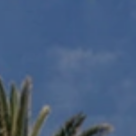
BLOG
Über Uns
Über Rhino Africa
MIT UNS REISEN
Unser Team
Warum Sie mit uns buchen sollten
Deutsch
(
USD-$
)
Auszeichnungen
Individualreisen in Afrika
Gebührenfrei: 888 2156 556
Kundenfeedback
Rhino Africa Reisesicherheit
Gutes Tun
Unsere 100% erstattungsfähige Anzahlung
Nachhaltiger Tourismus
Reiseversicherung
Datenschutzrichtlinie
Preisgarantie
Jobs