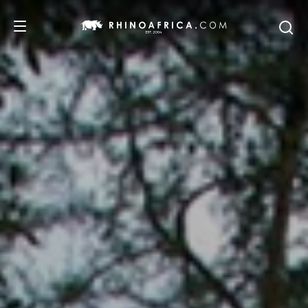
REISEZIELE
REISEIDEEN
SAFARI-ERLEBNISSE
UNSERE EMPFEHLUNGEN