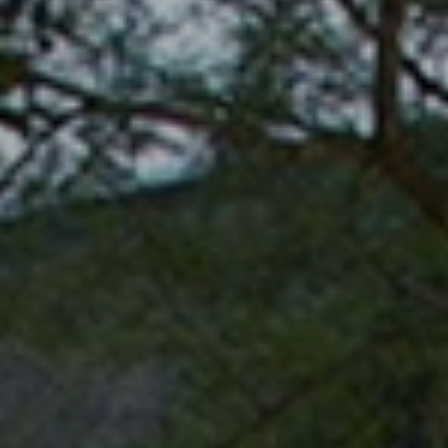
BLOG
Über Uns
Über Rhino Africa
MIT UNS REISEN
Unser Team
Warum Sie mit uns buchen sollten
Deutsch
(
USD-$
)
Auszeichnungen
Individualreisen in Afrika
Gebührenfrei: 888 2156 556
Kundenfeedback
Rhino Africa Reisesicherheit
Gutes Tun
Unsere 100% erstattungsfähige Anzahlung
Nachhaltiger Tourismus
Reiseversicherung
Datenschutzrichtlinie
Preisgarantie
Jobs