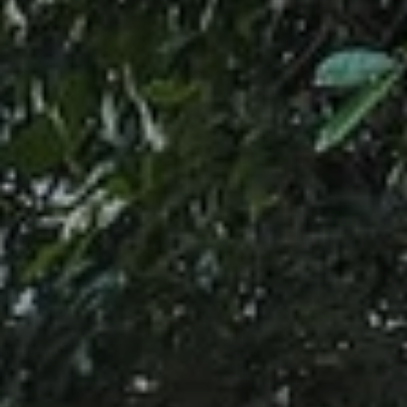
BLOG
Über Uns
Über Rhino Africa
MIT UNS REISEN
Unser Team
Warum Sie mit uns buchen sollten
Deutsch
(
USD-$
)
Auszeichnungen
Individualreisen in Afrika
Gebührenfrei: 888 2156 556
Kundenfeedback
Rhino Africa Reisesicherheit
Gutes Tun
Unsere 100% erstattungsfähige Anzahlung
Nachhaltiger Tourismus
Reiseversicherung
Datenschutzrichtlinie
Preisgarantie
Jobs