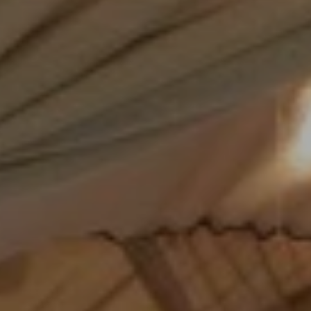
BLOG
Über Uns
Über Rhino Africa
MIT UNS REISEN
Unser Team
Warum Sie mit uns buchen sollten
Deutsch
(
USD-$
)
Auszeichnungen
Individualreisen in Afrika
Gebührenfrei: 888 2156 556
Kundenfeedback
Rhino Africa Reisesicherheit
Gutes Tun
Unsere 100% erstattungsfähige Anzahlung
Nachhaltiger Tourismus
Reiseversicherung
Datenschutzrichtlinie
Preisgarantie
Jobs