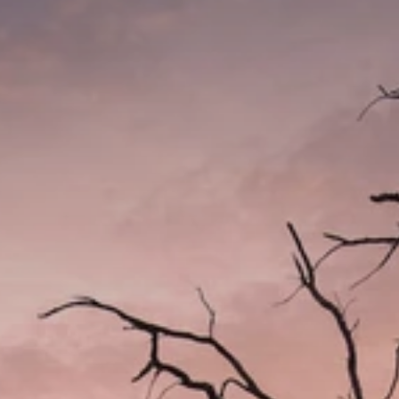
BLOG
Über Uns
Über Rhino Africa
MIT UNS REISEN
Unser Team
Warum Sie mit uns buchen sollten
Deutsch
(
USD-$
)
Auszeichnungen
Individualreisen in Afrika
Gebührenfrei: 888 2156 556
Kundenfeedback
Rhino Africa Reisesicherheit
Gutes Tun
Unsere 100% erstattungsfähige Anzahlung
Nachhaltiger Tourismus
Reiseversicherung
Datenschutzrichtlinie
Preisgarantie
Jobs