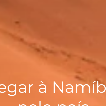
gar à Namíbia