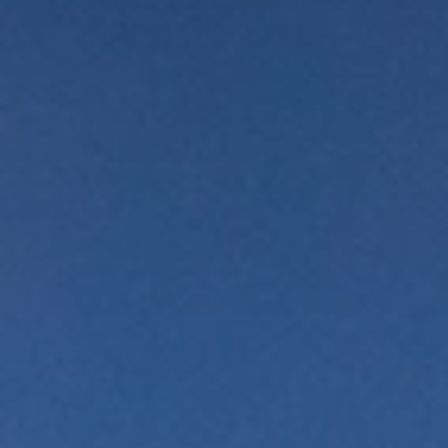
BLOG
QUEM SOMOS
Sobre nós
RESERVE CONOSCO
Conheça a equipe
Por que reservar conosco?
Português
(
USD-US$
)
Nossos prêmios e reconhecimentos
O que são passeios sob medida?
Ligação gratuíta: 888 2156 556
Feedback do cliente
Viaje com confiança
Fazendo o bem
Depósito totalmente reembolsável
Turismo sustentável
Seguro de viagem
Política de Privacidade
Garantia de melhor preço
Carreiras