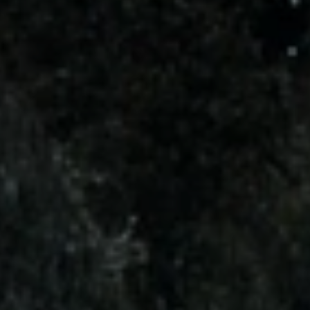
BLOG
QUEM SOMOS
Sobre nós
RESERVE CONOSCO
Conheça a equipe
Por que reservar conosco?
Português
(
USD-US$
)
Nossos prêmios e reconhecimentos
O que são passeios sob medida?
Ligação gratuíta: 888 2156 556
Feedback do cliente
Viaje com confiança
Fazendo o bem
Depósito totalmente reembolsável
Turismo sustentável
Seguro de viagem
Política de Privacidade
Garantia de melhor preço
Carreiras