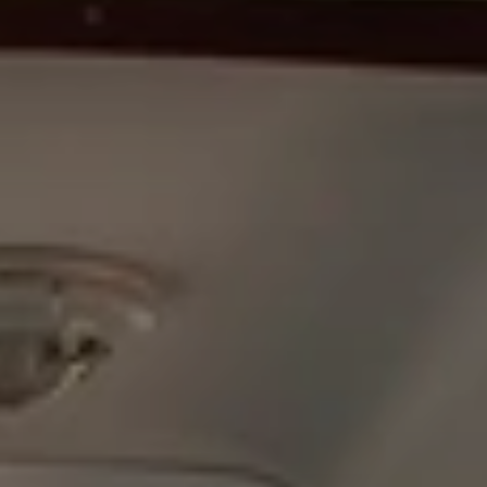
BLOG
QUEM SOMOS
Sobre nós
RESERVE CONOSCO
Conheça a equipe
Por que reservar conosco?
Português
(
USD-US$
)
Nossos prêmios e reconhecimentos
O que são passeios sob medida?
Ligação gratuíta: 888 2156 556
Feedback do cliente
Viaje com confiança
Fazendo o bem
Depósito totalmente reembolsável
Turismo sustentável
Seguro de viagem
Política de Privacidade
Garantia de melhor preço
Carreiras