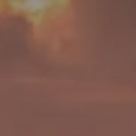
BLOG
QUEM SOMOS
Sobre nós
RESERVE CONOSCO
Conheça a equipe
Por que reservar conosco?
Português
(
USD-US$
)
Nossos prêmios e reconhecimentos
O que são passeios sob medida?
Ligação gratuíta: 888 2156 556
Feedback do cliente
Viaje com confiança
Fazendo o bem
Depósito totalmente reembolsável
Turismo sustentável
Seguro de viagem
Política de Privacidade
Garantia de melhor preço
Carreiras