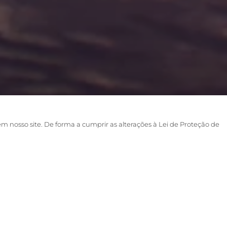
em nosso site. De forma a cumprir as alterações à Lei de Proteção de
membro da Rhino Africa está trabalhando pa
 poliglota!