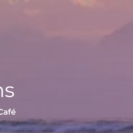
ms
Café