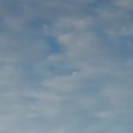
BLOG
QUEM SOMOS
Sobre nós
RESERVE CONOSCO
Conheça a equipe
Por que reservar conosco?
Português
(
USD-US$
)
Nossos prêmios e reconhecimentos
O que são passeios sob medida?
Ligação gratuíta: 888 2156 556
Feedback do cliente
Viaje com confiança
Fazendo o bem
Depósito totalmente reembolsável
Turismo sustentável
Seguro de viagem
Política de Privacidade
Garantia de melhor preço
Carreiras