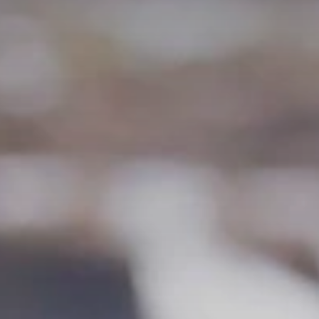
BLOG
QUEM SOMOS
Sobre nós
RESERVE CONOSCO
Conheça a equipe
Por que reservar conosco?
Português
(
USD-US$
)
Nossos prêmios e reconhecimentos
O que são passeios sob medida?
Ligação gratuíta: 888 2156 556
Feedback do cliente
Viaje com confiança
Fazendo o bem
Depósito totalmente reembolsável
Turismo sustentável
Seguro de viagem
Política de Privacidade
Garantia de melhor preço
Carreiras