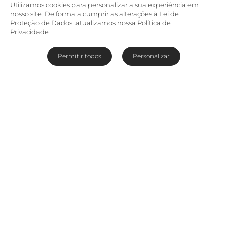
Utilizamos cookies para personalizar a sua experiência em
nosso site. De forma a cumprir as alterações à Lei de
Proteção de Dados, atualizamos nossa Política de
Privacidade
Permitir todos
Personalizar
Depois de passar metade de sua vida
profissional da indústria da aviação, Fazlin tem
um fantástico talento para lidar com
praticamente todo tipo de pessoa. O que é bem
útil no nosso ramo. Ela teve vários cargos em
empresas líderes do setor, iniciando sua carreira
no turismo com a The Waterfront Company,
voando pelo mundo e recebendo passageiros a
bordo na South African Airways. Com suas
esperanças de se tornar uma top model