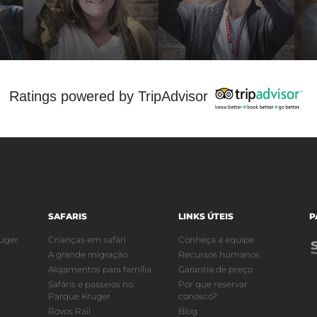
Ratings powered by TripAdvisor
SAFARIS
LINKS ÚTEIS
P
uger
Crianças em safári
Conheça a equipe
A grande migração
Recursos humanos
Alojamentos para família
Garantia de preço
Safáris e passeios no
Por que reservar
Parque Kruger
conosco?
Rovos Rail
Blog