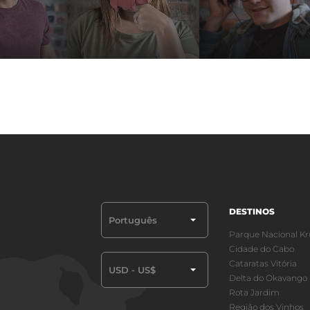
DESTINOS
Português
Parque Nacional Kr
Cidade do Cabo
Cataratas Vitória
USD - US$
Delta do Okavango
Rota Jardim
Região dos Vinhos