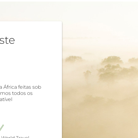
ste
África feitas sob
emos todos os
tível
 World Travel