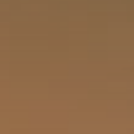
BLOG
QUEM SOMOS
Sobre nós
RESERVE CONOSCO
Conheça a equipe
Por que reservar conosco?
Português
(
USD-US$
)
Nossos prêmios e reconhecimentos
O que são passeios sob medida?
Ligação gratuíta: 888 2156 556
Feedback do cliente
Viaje com confiança
Fazendo o bem
Depósito totalmente reembolsável
Turismo sustentável
Seguro de viagem
Política de Privacidade
Garantia de melhor preço
Carreiras