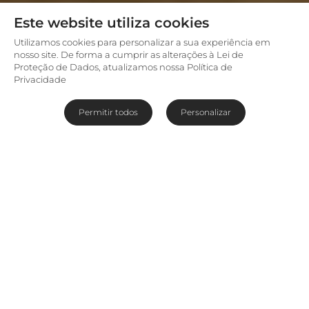
Este website utiliza cookies
Utilizamos cookies para personalizar a sua experiência em
nosso site. De forma a cumprir as alterações à Lei de
Proteção de Dados, atualizamos nossa Política de
Privacidade
Permitir todos
Personalizar
O Parque Nacional do Baixo Zambeze é o parque
mais novo da Zâmbia. Localizado cerca de 100
km rio abaixo, das Cataratas Vitória, no Rio
Zambeze, o parque oferece uma experiência de
selva autêntica, fazendo fronteira com o Parque
Nacional Mana Pools, que também abriga uma
área de natureza indomada. O parque cobre
4100 km² principalmente de florestas e savanas,