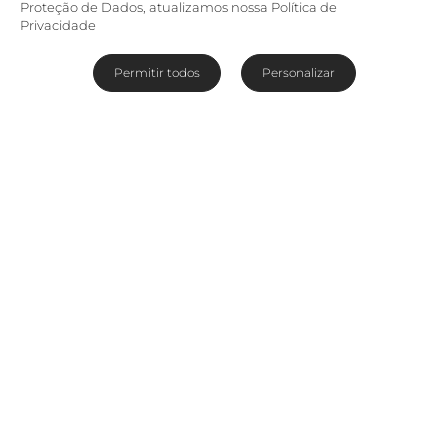
Proteção de Dados, atualizamos nossa Política de
Privacidade
Permitir todos
Personalizar
Localizado nos limites da região oriental de
Ruanda, denominando a fronteira entre Ruanda
e a República Democrática do Congo, está
localizado o
Lago Kivu
um dos maiores lagos do
continente africano. Esteja preparado para
encontrar com os gorilas da montanha e viver
uma experiência única de contato com a
natureza selvagem.
Leia mais