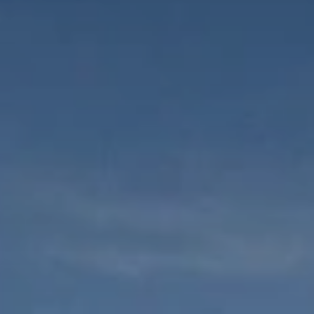
BLOG
QUEM SOMOS
Sobre nós
RESERVE CONOSCO
Conheça a equipe
Por que reservar conosco?
Português
(
USD-US$
)
Nossos prêmios e reconhecimentos
O que são passeios sob medida?
Ligação gratuíta: 888 2156 556
Feedback do cliente
Viaje com confiança
Fazendo o bem
Depósito totalmente reembolsável
Turismo sustentável
Seguro de viagem
Política de Privacidade
Garantia de melhor preço
Carreiras