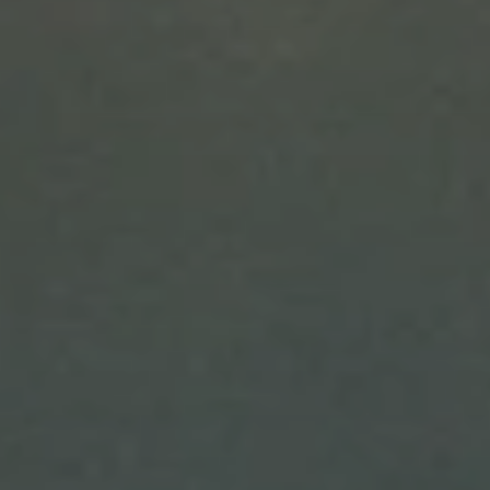
BLOG
QUEM SOMOS
Sobre nós
RESERVE CONOSCO
Conheça a equipe
Por que reservar conosco?
Português
(
USD-US$
)
Nossos prêmios e reconhecimentos
O que são passeios sob medida?
Ligação gratuíta: 888 2156 556
Feedback do cliente
Viaje com confiança
Fazendo o bem
Depósito totalmente reembolsável
Turismo sustentável
Seguro de viagem
Política de Privacidade
Garantia de melhor preço
Carreiras