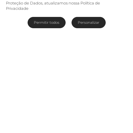
Proteção de Dados, atualizamos nossa Política de
Privacidade
Permitir todos
Personalizar
Hospitalidade tradicional em
toda a glória contemporânea
Com uma reputação prestigiada de
hospitalidade tradicional que remonta a
1924,
The Royal St. Andrews
é um hotel
restaurado de forma impecável em Port Alfred,
que abriga instalações icônicas e uma série de
serviços e regalias exclusivas. A cidade conta
com uma praia certificada com o selo Bandeira
Azul e o rio Kowie, além de dispor de atividades
variadas para aficionados pela natureza e