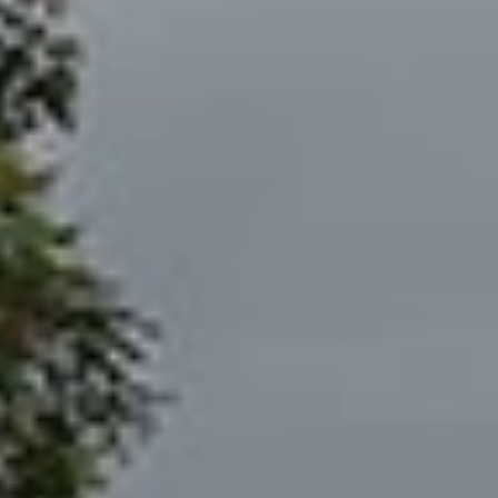
BLOG
QUEM SOMOS
Sobre nós
RESERVE CONOSCO
Conheça a equipe
Por que reservar conosco?
Português
(
USD-US$
)
Nossos prêmios e reconhecimentos
O que são passeios sob medida?
Ligação gratuíta: 888 2156 556
Feedback do cliente
Viaje com confiança
Fazendo o bem
Depósito totalmente reembolsável
Turismo sustentável
Seguro de viagem
Política de Privacidade
Garantia de melhor preço
Carreiras