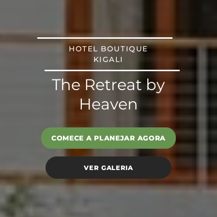
HOTEL BOUTIQUE
KIGALI
The Retreat by
Heaven
COMECE A PLANEJAR AGORA
VER GALERIA