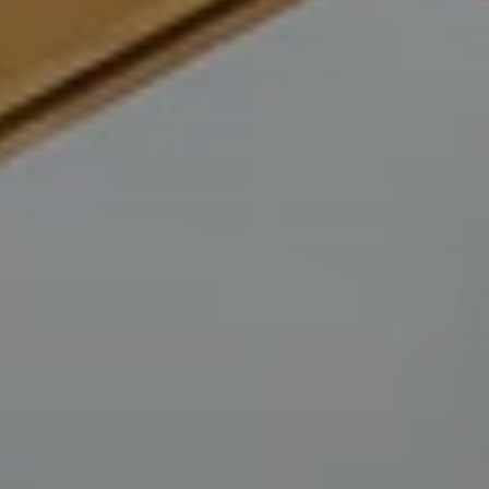
BLOG
QUEM SOMOS
Sobre nós
RESERVE CONOSCO
Conheça a equipe
Por que reservar conosco?
Português
(
USD-US$
)
Nossos prêmios e reconhecimentos
O que são passeios sob medida?
Ligação gratuíta: 888 2156 556
Feedback do cliente
Viaje com confiança
Fazendo o bem
Depósito totalmente reembolsável
Turismo sustentável
Seguro de viagem
Política de Privacidade
Garantia de melhor preço
Carreiras