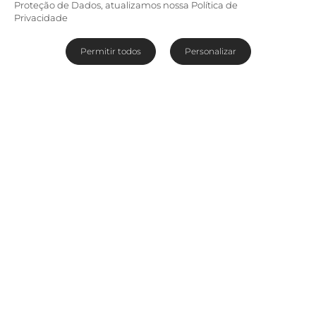
Proteção de Dados, atualizamos nossa Política de
Privacidade
Permitir todos
Personalizar
Minimalismo e bom gosto em
Windhoek
The Olive Exclusive All Suite Hotel
está
localizado em Windhoek, a capital da Namíbia.
Rodeado por oliveiras, o hotel possui sete
luxuosos e modernos quartos em estilo
minimalista, com banheiras de concreto,
azulejos de granito e mobiliário de ferro
ornamentado. Uma excelente parada para antes
ou depois de sua aventura no deserto.
Leia mais