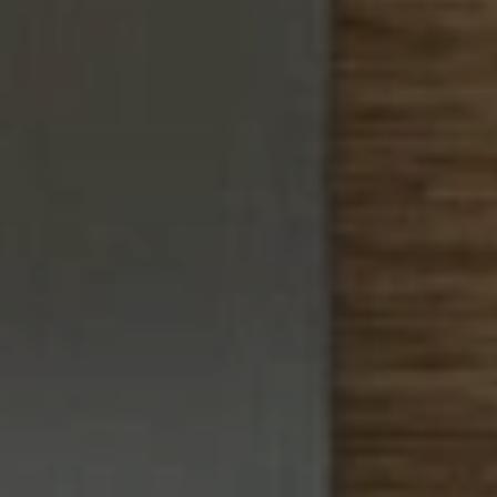
BLOG
QUEM SOMOS
Sobre nós
RESERVE CONOSCO
Conheça a equipe
Por que reservar conosco?
Português
(
USD-US$
)
Nossos prêmios e reconhecimentos
O que são passeios sob medida?
Ligação gratuíta: 888 2156 556
Feedback do cliente
Viaje com confiança
Fazendo o bem
Depósito totalmente reembolsável
Turismo sustentável
Seguro de viagem
Política de Privacidade
Garantia de melhor preço
Carreiras