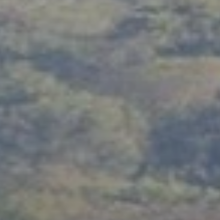
BLOG
QUEM SOMOS
Sobre nós
RESERVE CONOSCO
Conheça a equipe
Por que reservar conosco?
Português
(
USD-US$
)
Nossos prêmios e reconhecimentos
O que são passeios sob medida?
Ligação gratuíta: 888 2156 556
Feedback do cliente
Viaje com confiança
Fazendo o bem
Depósito totalmente reembolsável
Turismo sustentável
Seguro de viagem
Política de Privacidade
Garantia de melhor preço
Carreiras