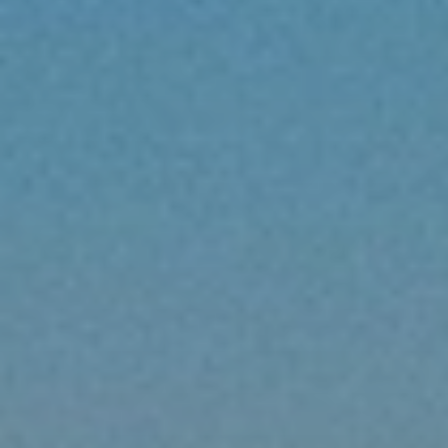
BLOG
QUEM SOMOS
Sobre nós
RESERVE CONOSCO
Conheça a equipe
Por que reservar conosco?
Português
(
USD-US$
)
Nossos prêmios e reconhecimentos
O que são passeios sob medida?
Ligação gratuíta: 888 2156 556
Feedback do cliente
Viaje com confiança
Fazendo o bem
Depósito totalmente reembolsável
Turismo sustentável
Seguro de viagem
Política de Privacidade
Garantia de melhor preço
Carreiras