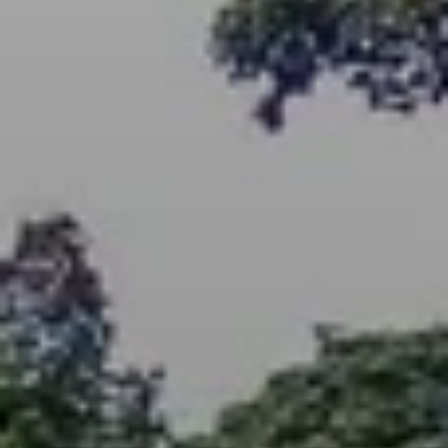
BLOG
QUEM SOMOS
Sobre nós
RESERVE CONOSCO
Conheça a equipe
Por que reservar conosco?
Português
(
USD-US$
)
Nossos prêmios e reconhecimentos
O que são passeios sob medida?
Ligação gratuíta: 888 2156 556
Feedback do cliente
Viaje com confiança
Fazendo o bem
Depósito totalmente reembolsável
Turismo sustentável
Seguro de viagem
Política de Privacidade
Garantia de melhor preço
Carreiras