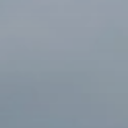
BLOG
QUEM SOMOS
Sobre nós
RESERVE CONOSCO
Conheça a equipe
Por que reservar conosco?
Português
(
USD-US$
)
Nossos prêmios e reconhecimentos
O que são passeios sob medida?
Ligação gratuíta: 888 2156 556
Feedback do cliente
Viaje com confiança
Fazendo o bem
Depósito totalmente reembolsável
Turismo sustentável
Seguro de viagem
Política de Privacidade
Garantia de melhor preço
Carreiras