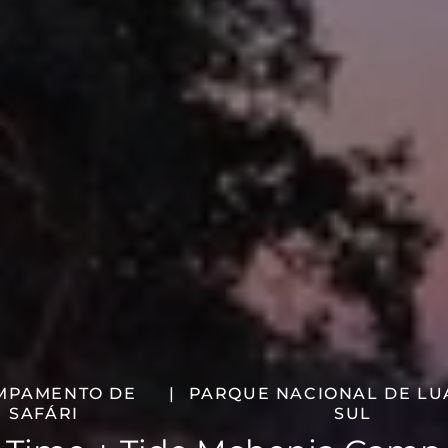
MPAMENTO DE
|
PARQUE NACIONAL DE L
SAFÁRI
SUL