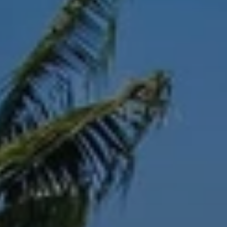
BLOG
QUEM SOMOS
Sobre nós
RESERVE CONOSCO
Conheça a equipe
Por que reservar conosco?
Português
(
USD-US$
)
Nossos prêmios e reconhecimentos
O que são passeios sob medida?
Ligação gratuíta: 888 2156 556
Feedback do cliente
Viaje com confiança
Fazendo o bem
Depósito totalmente reembolsável
Turismo sustentável
Seguro de viagem
Política de Privacidade
Garantia de melhor preço
Carreiras