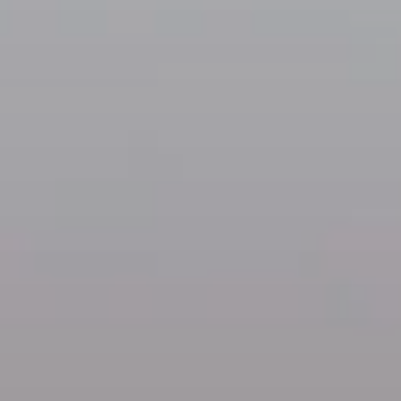
BLOG
QUEM SOMOS
Sobre nós
RESERVE CONOSCO
Conheça a equipe
Por que reservar conosco?
Português
(
USD-US$
)
Nossos prêmios e reconhecimentos
O que são passeios sob medida?
Ligação gratuíta: 888 2156 556
Feedback do cliente
Viaje com confiança
Fazendo o bem
Depósito totalmente reembolsável
Turismo sustentável
Seguro de viagem
Política de Privacidade
Garantia de melhor preço
Carreiras