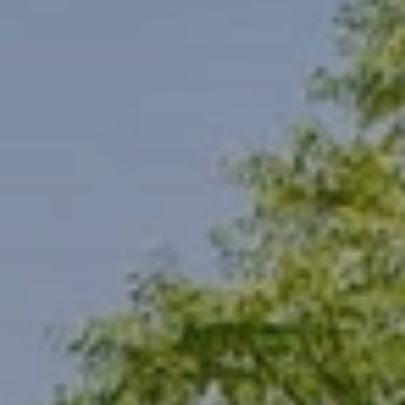
BLOG
QUEM SOMOS
Sobre nós
RESERVE CONOSCO
Conheça a equipe
Por que reservar conosco?
Português
(
USD-US$
)
Nossos prêmios e reconhecimentos
O que são passeios sob medida?
Ligação gratuíta: 888 2156 556
Feedback do cliente
Viaje com confiança
Fazendo o bem
Depósito totalmente reembolsável
Turismo sustentável
Seguro de viagem
Política de Privacidade
Garantia de melhor preço
Carreiras