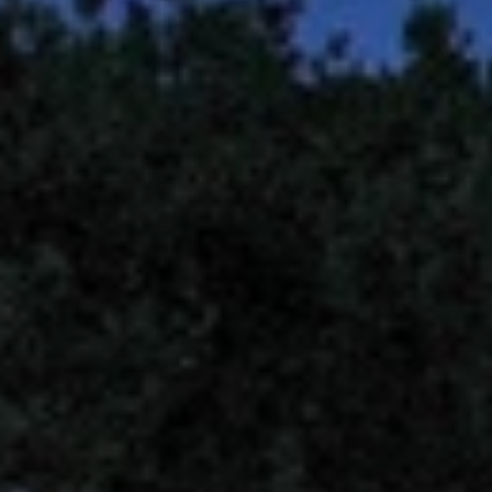
BLOG
QUEM SOMOS
Sobre nós
RESERVE CONOSCO
Conheça a equipe
Por que reservar conosco?
Português
(
USD-US$
)
Nossos prêmios e reconhecimentos
O que são passeios sob medida?
Ligação gratuíta: 888 2156 556
Feedback do cliente
Viaje com confiança
Fazendo o bem
Depósito totalmente reembolsável
Turismo sustentável
Seguro de viagem
Política de Privacidade
Garantia de melhor preço
Carreiras